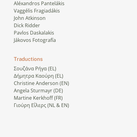
Aléxandros Pantelákis
Vaggélis Fragiadákis
John Atkinson
Dick Ridder
Pavlos Daskalakis
Jákovos Fotografía
Traductions
Σουζάνα Ρήγα (EL)
Δήμητρα Καούρη (EL)
Christine Anderson (EN)
Angela Sturmayr (DE)
Martine Kerkhoff (FR)
Γιούρη Εΐλερς (NL & EN)