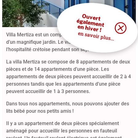
O
uvert
égalem
ent
en hiver !
en savoir plus...
Villa Mertiza est un complexe d’appartements autour
d’un magnifique jardin. Le visiteur appréciera
l’hospitalité crétoise pendant son séjour !
La villa Mertiza se compose de 8 appartements de deux
pièces et de 14 appartements d’une pièce. Les
appartements de deux pièces peuvent accueillir de 2 à 4
personnes tandis que les appartements d’une pièce
peuvent accueillir de 1 à 3 personnes.
Dans tous nos appartements, nous pouvons ajouter des
lits bébé pour nos petits amis !
Il y a un appartement de deux pièces spécialement
aménagé pour accueillir les personnes en fauteuil