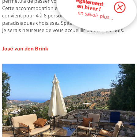
permettra de passer vos vacances au calme entre vous.
en hiver !
Cette accommodation est totalement équipée et
en savoir plus...
convient pour 4 à 6 personnes. Pour des vacances
paradisiaques choisissez Spitimas !
Je serais heureuse de vous accueillir dans ce paradis.
José van den Brink