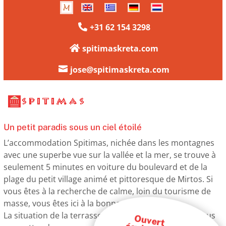
+31 62 154 3298

spitimaskreta.com


jose@spitimaskreta.com
Un petit paradis sous un ciel étoilé
L’accommodation Spitimas, nichée dans les montagnes
avec une superbe vue sur la vallée et la mer, se trouve à
seulement 5 minutes en voiture du boulevard et de la
plage du petit village animé et pittoresque de Mirtos. Si
vous êtes à la recherche de calme, loin du tourisme de
masse, vous êtes ici à la bonne adresse.
La situation de la terrasse et de la piscine privative vous
O
uvert
égalem
ent