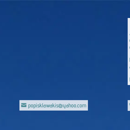
popisklawakis@yahoo.com
