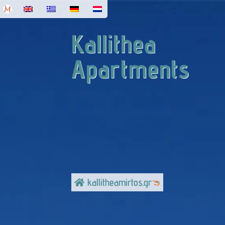
Kallithea
Apartments
kallitheamirtos.gr
