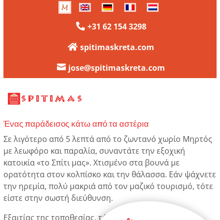
+31 62 154 3298

spitimaskreta.com


jose@spitimaskreta.com
Ένας παράδεισος κάτω από τα αστέρια
Σε λιγότερο από 5 λεπτά από το ζωντανό χωρίο Μηρτός
με λεωφόρο και παραλία, συναντάτε την εξοχική
κατοικία «το Σπίτι μας». Χτισμένο στα βουνά με
ορατότητα στον κολπίσκο και την θάλασσα. Εάν ψάχνετε
την ηρεμία, πολύ μακριά από τον μαζικό τουρισμό, τότε
είστε στην σωστή διεύθυνση.
Εξαιτίας της τοποθεσίας, τόσο η ταράτσα όσο και η