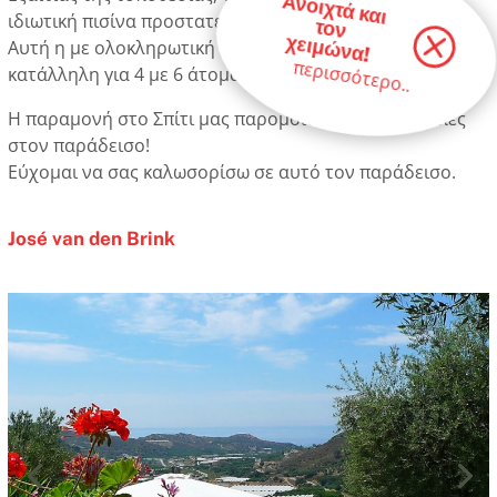
Ανοιχτά και
τον
χειμώ
ιδιωτική πισίνα προστατεύουν την ιδιωτικότητά σας.
να!
Αυτή η με ολοκληρωτική ηρεμία εξοχική κατοικία είναι
περισσότερο..
κατάλληλη για 4 με 6 άτομα.
Η παραμονή στο Σπίτι μας παρομοιάζεται με διακοπές
στον παράδεισο!
Εύχομαι να σας καλωσορίσω σε αυτό τον παράδεισο.
José van den Brink