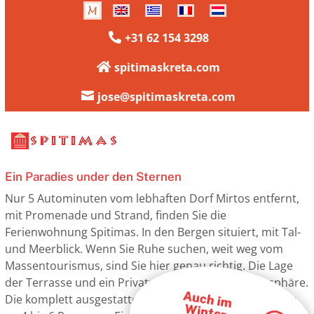
+31 62 154 3298

spitimaskreta.com


jose@spitimaskreta.com
Ein Paradies under den Sternen
Nur 5 Autominuten vom lebhaften Dorf Mirtos entfernt,
mit Promenade und Strand, finden Sie die
Ferienwohnung Spitimas. In den Bergen situiert, mit Tal-
und Meerblick. Wenn Sie Ruhe suchen, weit weg vom
Massentourismus, sind Sie hier genau richtig. Die Lage
der Terrasse und ein Privatpool bringen Sie Privatsphäre.
A
uch im
inter
Die komplett ausgestattete Ferienwohnung bietet Platz
W