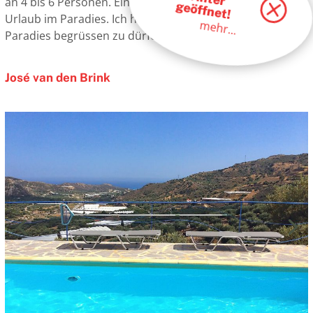
an 4 bis 6 Personen. Ein Aufenthalt in Spitimas ist wie ein
geöffnet!
Urlaub im Paradies. Ich hoffe von Herzen Sie in diesem
mehr...
Paradies begrüssen zu dürfen.
José van den Brink