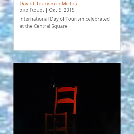
Day of Tourism in Mirtos
από
Γιούρι
|
Οκτ 5, 2015
International Day of Tourism celebrated
at the Central Square