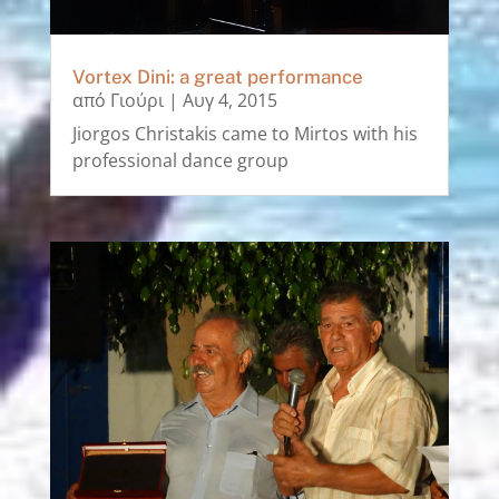
Vortex Dini: a great performance
από
Γιούρι
|
Αυγ 4, 2015
Jiorgos Christakis came to Mirtos with his
professional dance group