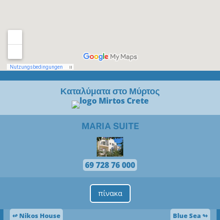
Καταλύματα στο Μύρτος
MARIA SUITE
69 728 76 000
πίνακα
↫ Nikos House
Blue Sea ↬