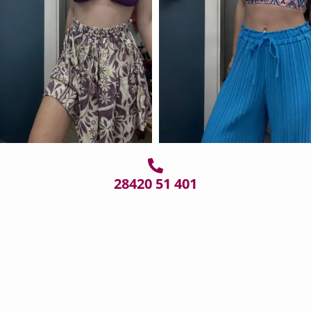

28420 51 401