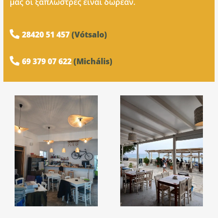
μας οι ξαπλώστρες είναι δωρεάν.

28420 51 457
(Vótsalo)

69 379 07 622
(Michális)