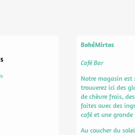
BohéMirtos
15
Café Bar
is
Notre magasin est s
trouverez ici des gl
de chèvre frais, de
faites avec des ing
café et une grande 
Au coucher du solei