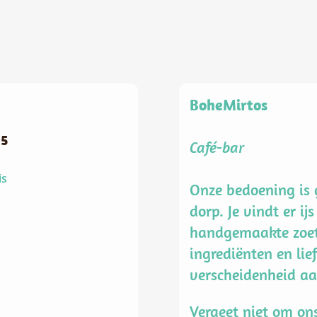
BoheMirtos
15
Café-bar
is
Onze bedoening is 
dorp. Je vindt er i
handgemaakte zoet
ingrediënten en lief
verscheidenheid aa
Vergeet niet om on