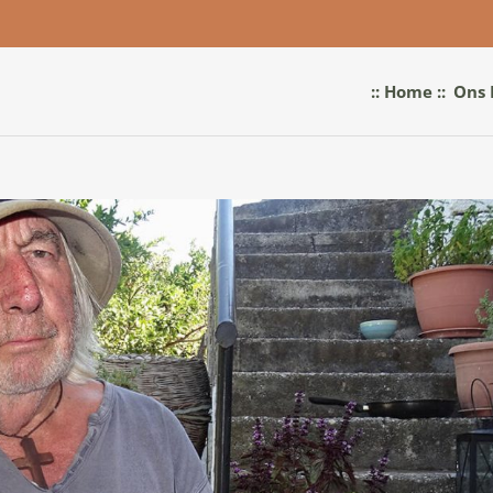
:: Home ::
Ons 