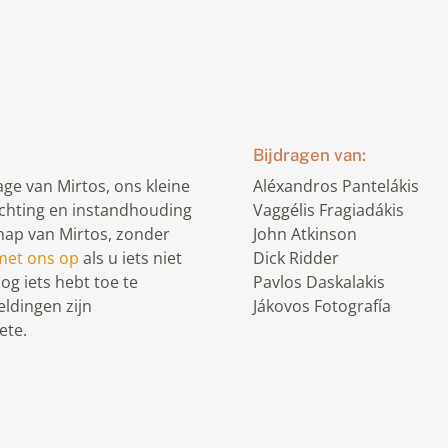
Bijdragen van:
ge van Mirtos, ons kleine
Aléxandros Pantelákis
ichting en instandhouding
Vaggélis Fragiadákis
ap van Mirtos, zonder
John Atkinson
met ons op
als u iets niet
Dick Ridder
nog iets hebt toe te
Pavlos Daskalakis
eldingen zijn
Jákovos Fotografía
ete.