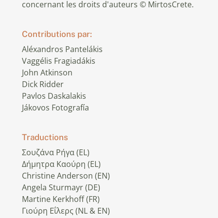
concernant les droits d'auteurs © MirtosCrete.
Contributions par:
Aléxandros Pantelákis
Vaggélis Fragiadákis
John Atkinson
Dick Ridder
Pavlos Daskalakis
Jákovos Fotografía
Traductions
Σουζάνα Ρήγα (EL)
Δήμητρα Καούρη (EL)
Christine Anderson (EN)
Angela Sturmayr (DE)
Martine Kerkhoff (FR)
Γιούρη Εΐλερς (NL & EN)