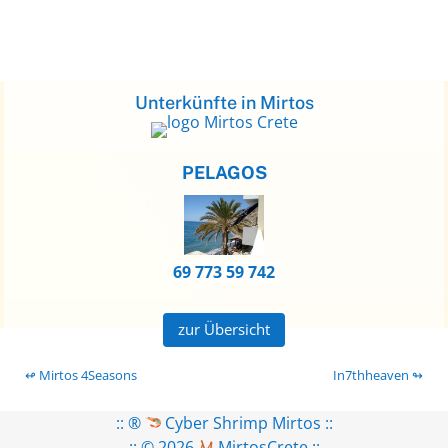
Unterkünfte in Mirtos
PELAGOS
69 773 59 742
zur Übersicht
↫ Mirtos 4Seasons
In7thheaven ↬
:: ®
Cyber Shrimp Mirtos
::
:: © 2026
MirtosCrete
::