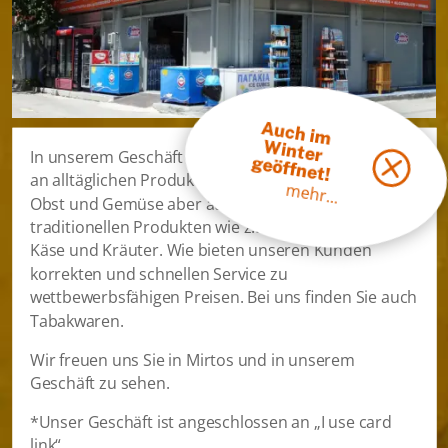
A
uch im
inter
W
In unserem Geschäft finden Sie eine grosse Auswahl
geöffnet!
an alltäglichen Produkten, Haushaltswaren, frischem
mehr...
Obst und Gemüse aber auch örtlichen,
traditionellen Produkten wie z.B. Honig, Olivenöl,
Käse und Kräuter. Wie bieten unseren Kunden
korrekten und schnellen Service zu
wettbewerbsfähigen Preisen. Bei uns finden Sie auch
Tabakwaren.
Wir freuen uns Sie in Mirtos und in unserem
Geschäft zu sehen.
*Unser Geschäft ist angeschlossen an „I use card
link“.